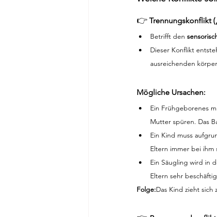
👉
Trennungskonflikt (
Betrifft den 
sensorisc
Dieser Konflikt entst
ausreichenden körperl
Mögliche Ursachen:
Ein Frühgeborenes mu
Mutter spüren. Das Ba
Ein Kind muss aufgru
Eltern immer bei ihm 
Ein Säugling wird in 
Eltern sehr beschäfti
Folge:
Das Kind zieht sich