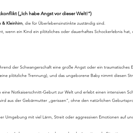
konflikt („Ich habe Angst vor dieser Welt!“)
 & Kleinhirn
, die für Überlebensinstinkte zuständig sind.
ht, wenn ein Kind ein plötzliches oder dauerhaftes Schockerlebnis hat, 
hrend der Schwangerschaft eine große Angst oder ein traumatisches Ere
 eine plötzliche Trennung), und das ungeborene Baby nimmt diesen St
 eine Notkaiserschnitt-Geburt zur Welt und erlebt einen intensiven S
wird aus der Gebärmutter „gerissen“, ohne den natürlichen Geburtspro
ner Umgebung mit viel Lärm, Streit oder aggressiven Emotionen auf und