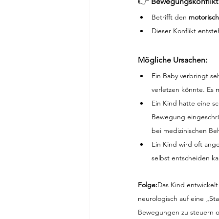
👉 
Bewegungskonflikt 
Betrifft den 
motorisch
Dieser Konflikt entste
Mögliche Ursachen:
Ein Baby verbringt seh
verletzen könnte. Es
Ein Kind hatte eine 
Bewegung eingeschränk
bei medizinischen B
Ein Kind wird oft ang
selbst entscheiden k
Folge:
Das Kind entwickel
neurologisch auf eine „St
Bewegungen zu steuern o