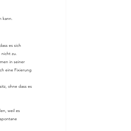
en kann.
dass es sich 
nicht zu.
men in seiner 
ch eine Fixierung 
itz, ohne dass es 
n, weil es 
 spontane 