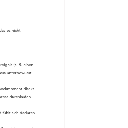
das es nicht 
ignis (z. B. einen 
ress unterbewusst 
chockmoment direkt 
zess durchlaufen 
 fühlt sich dadurch 