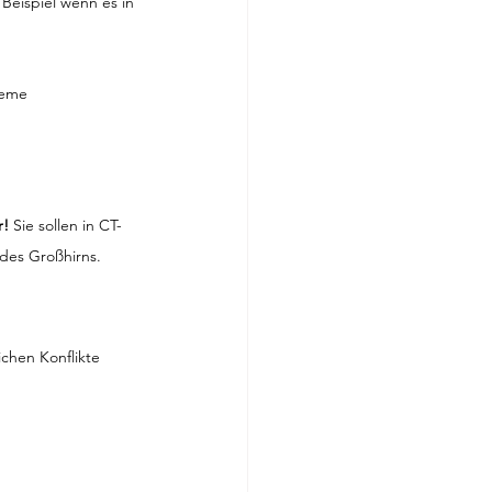
Beispiel wenn es in 
reme 
r!
 Sie sollen in CT-
 des Großhirns.
chen Konflikte 