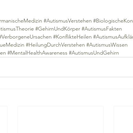
manischeMedizin
#AutismusVerstehen
#BiologischeKonf
tismusTheorie
#GehirnUndKörper
#AutismusFakten
#VerborgeneUrsachen
#KonflikteHeilen
#AutismusAufklä
ueMedizin
#HeilungDurchVerstehen
#AutismusWissen
uen
#MentalHealthAwareness
#AutismusUndGehirn