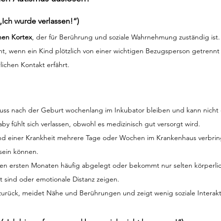
„Ich wurde verlassen!“)
hen Kortex
, der für Berührung und soziale Wahrnehmung zuständig ist.
eht, wenn ein Kind plötzlich von einer wichtigen Bezugsperson getrennt
ichen Kontakt erfährt.
ss nach der Geburt wochenlang im Inkubator bleiben und kann nicht 
by fühlt sich verlassen, obwohl es medizinisch gut versorgt wird.
nd einer Krankheit mehrere Tage oder Wochen im Krankenhaus verbrin
sein können.
den ersten Monaten häufig abgelegt oder bekommt nur selten körperlic
gt sind oder emotionale Distanz zeigen.
 zurück, meidet Nähe und Berührungen und zeigt wenig soziale Interakt