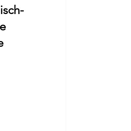
isch-
ne
e