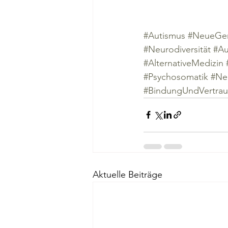
#Autismus
#NeueGer
#Neurodiversität
#Au
#AlternativeMedizin
#Psychosomatik
#Ne
#BindungUndVertra
Aktuelle Beiträge