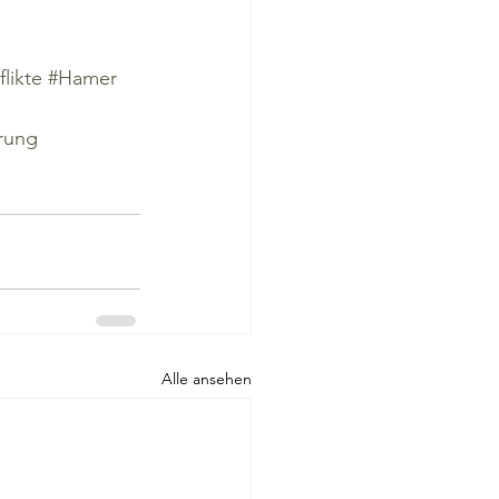
likte
#Hamer
rung
Alle ansehen