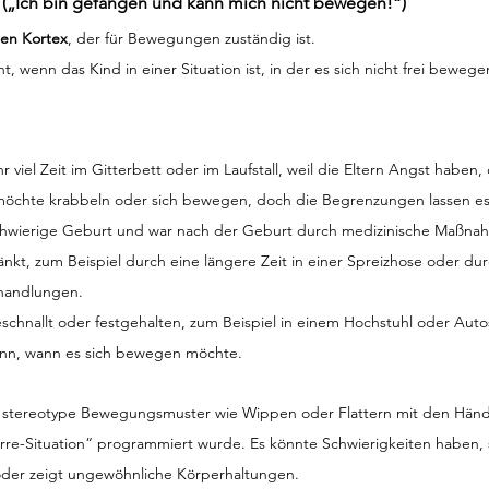
(„Ich bin gefangen und kann mich nicht bewegen!“)
en Kortex
, der für Bewegungen zuständig ist.
ht, wenn das Kind in einer Situation ist, in der es sich nicht frei beweg
r viel Zeit im Gitterbett oder im Laufstall, weil die Eltern Angst haben, 
 möchte krabbeln oder sich bewegen, doch die Begrenzungen lassen es 
schwierige Geburt und war nach der Geburt durch medizinische Maßnah
t, zum Beispiel durch eine längere Zeit in einer Spreizhose oder dur
ehandlungen.
eschnallt oder festgehalten, zum Beispiel in einem Hochstuhl oder Autos
ann, wann es sich bewegen möchte.
t stereotype Bewegungsmuster wie Wippen oder Flattern mit den Hände
arre-Situation“ programmiert wurde. Es könnte Schwierigkeiten haben,
der zeigt ungewöhnliche Körperhaltungen.