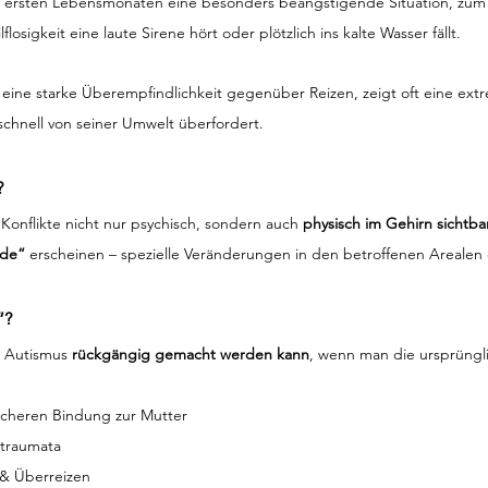
en ersten Lebensmonaten eine besonders beängstigende Situation, zum 
osigkeit eine laute Sirene hört oder plötzlich ins kalte Wasser fällt.
 eine starke Überempfindlichkeit gegenüber Reizen, zeigt oft eine ext
chnell von seiner Umwelt überfordert.
?
Konflikte nicht nur psychisch, sondern auch 
physisch im Gehirn sichtba
rde“
 erscheinen – spezielle Veränderungen in den betroffenen Arealen
“?
 Autismus 
rückgängig gemacht werden kann
, wenn man die ursprüngli
icheren Bindung zur Mutter  
traumata  
 & Überreizen 