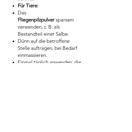
Für Tiere:
Das
Fliegenpilzpulver
sparsam
verwenden, z. B. als
Bestandteil einer Salbe.
Dünn auf die betroffene
Stelle auftragen, bei Bedarf
einmassieren.
Einmal täglich anwenden, die
Reaktion des Tieres
beobachten.
Warnhinweise
Kontakt mit Schleimhäuten
vermeiden:
Das
Fliegenpilzpulver
sollte nicht
in die Augen oder auf
Schleimhäute gelangen.